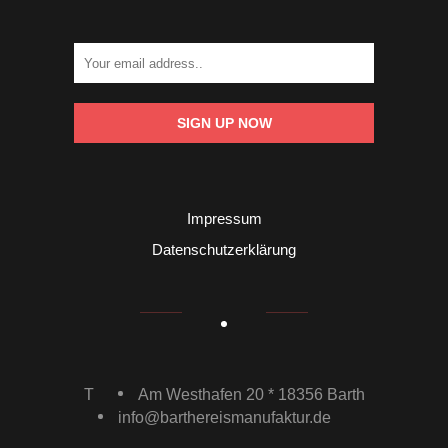
SIGN UP NOW
Impressum
Datenschutzerklärung
T
Am Westhafen 20 * 18356 Barth
info@barthereismanufaktur.de